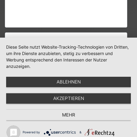
Mittelweg 7
21220 Seevetal
Deutschland
Rechtliches
Diese Seite nutzt Website-Tracking-Technologien von Dritten,
Kontakt
um ihre Dienste anzubieten, stetig zu verbessern und
Datenschutz
Werbung entsprechend den Interessen der Nutzer
anzuzeigen.
Impressum
ABLEHNEN
AKZEPTIEREN
Copyright © 2025 Herbert Suck e.K. Alle Rechte
vorbehalten.
MEHR
Powered by
&